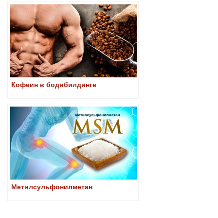
Кофеин в бодибилдинге
Метилсульфонилметан