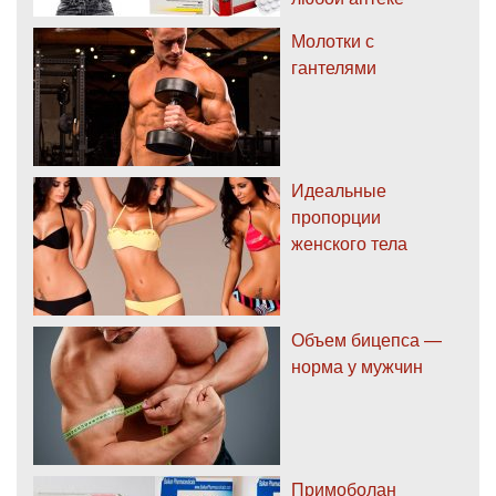
Молотки с
гантелями
Идеальные
пропорции
женского тела
Объем бицепса —
норма у мужчин
Примоболан