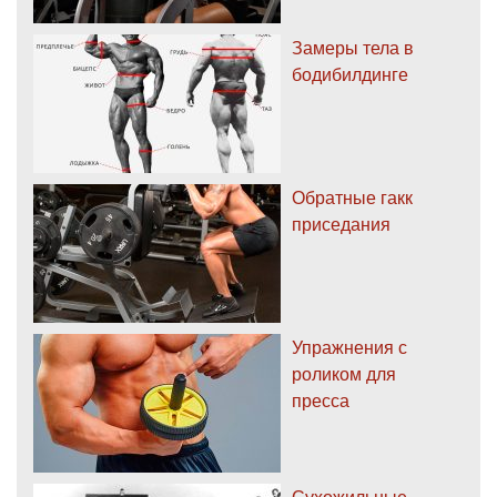
Замеры тела в
бодибилдинге
Обратные гакк
приседания
Упражнения с
роликом для
пресса
Сухожильные