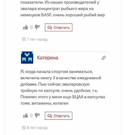
показатели. Из наших производителей у
эвалара концентрат рыбьего жира на
немецком BASF, очень хороший рыбий жир
0
Ответить
7 лет назад
Катерина
Я, когда начала спортом заниматься,
включила омегу 3 в качестве ежедневной
добавки. Пью сейчас эваларовскую
тройную по капсуле, очень удобная, т.к.
Помимо этого у меня еще БЦАА в капсулах
тоже, витамины, колаген
0
Ответить
8 лет назад