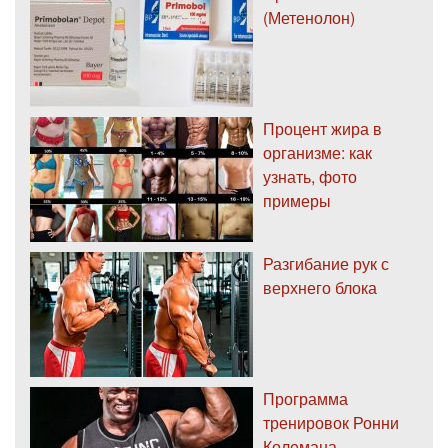
(Метенолон)
Процент жира в
организме: как
узнать, фото
примеры
Разгибание рук с
верхнего блока
Программа
тренировок Ронни
Колемана