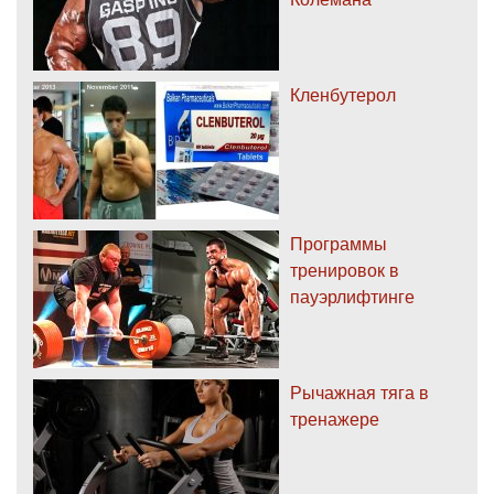
Кленбутерол
Программы
тренировок в
пауэрлифтинге
Рычажная тяга в
тренажере