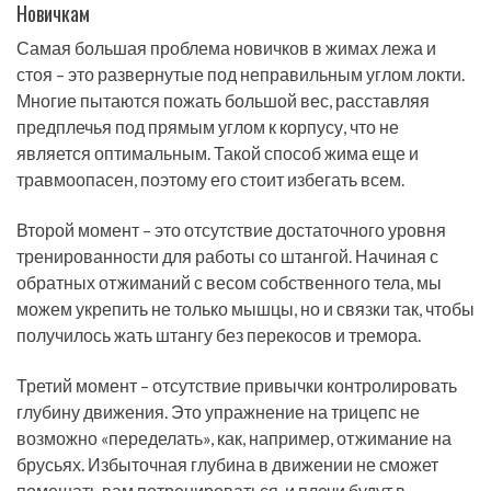
Новичкам
Самая большая проблема новичков в жимах лежа и
стоя – это развернутые под неправильным углом локти.
Многие пытаются пожать большой вес, расставляя
предплечья под прямым углом к корпусу, что не
является оптимальным. Такой способ жима еще и
травмоопасен, поэтому его стоит избегать всем.
Второй момент – это отсутствие достаточного уровня
тренированности для работы со штангой. Начиная с
обратных отжиманий с весом собственного тела, мы
можем укрепить не только мышцы, но и связки так, чтобы
получилось жать штангу без перекосов и тремора.
Третий момент – отсутствие привычки контролировать
глубину движения. Это упражнение на трицепс не
возможно «переделать», как, например, отжимание на
брусьях. Избыточная глубина в движении не сможет
помешать вам потренироваться, и плечи будут в