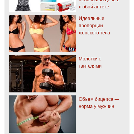
любой аптеке
Идеальные
пропорции
женского тела
Молотки с
гантелями
Объем бицепса —
норма у мужчин