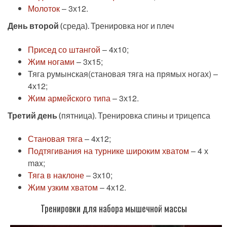
Молоток
– 3х12.
День второй
(среда). Тренировка ног и плеч
Присед со штангой
– 4х10;
Жим ногами
– 3х15;
Тяга румынская(становая тяга на прямых ногах) –
4х12;
Жим армейского типа
– 3х12.
Третий день
(пятница). Тренировка спины и трицепса
Становая тяга
– 4х12;
Подтягивания на турнике широким хватом
– 4 х
max;
Тяга в наклоне
– 3х10;
Жим узким хватом
– 4х12.
Тренировки для набора мышечной массы