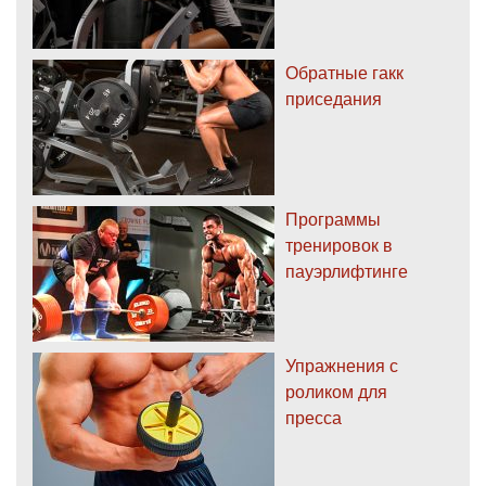
Обратные гакк
приседания
Программы
тренировок в
пауэрлифтинге
Упражнения с
роликом для
пресса