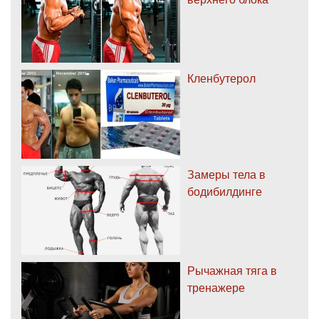
Кленбутерол
Замеры тела в
бодибилдинге
Рычажная тяга в
тренажере