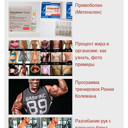
Примоболан
(Метенолон)
Процент жира в
организме: как
узнать, фото
примеры
Программа
тренировок Ронни
Колемана
Разгибание рук с
верхнего блока