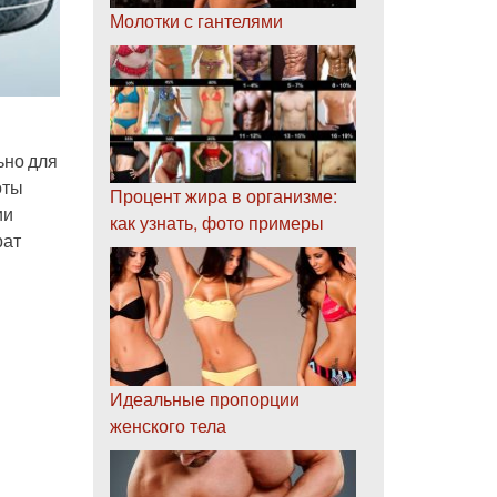
Молотки с гантелями
ьно для
оты
Процент жира в организме:
ии
как узнать, фото примеры
рат
Идеальные пропорции
женского тела