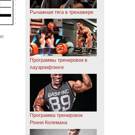
Рычажная тяга в тренажере
т:
Программы тренировок в
пауэрлифтинге
Программа тренировок
Ронни Колемана