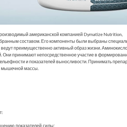
роизводимый американской компанией Dymatize Nutrition,
обранным составом. Его компоненты были выбраны специал
 ведут преимущественно активный образ жизни. Аминокисл
. Они принимают непосредственное участие в формирован
льефности и показателей выносливости. Принимать препа
ы мышечной массы.
т:
шению показателей силы;