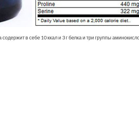
 содержит в себе 10 ккал и 3 г белка и три группы аминокисло