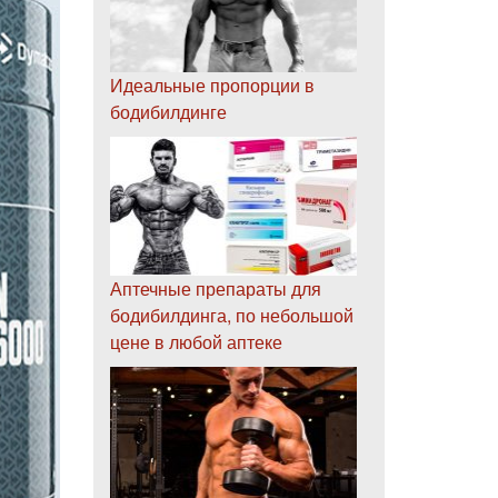
Идеальные пропорции в
бодибилдинге
Аптечные препараты для
бодибилдинга, по небольшой
цене в любой аптеке