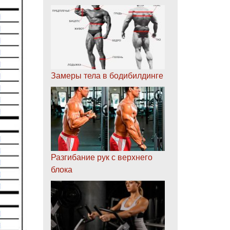
Замеры тела в бодибилдинге
Разгибание рук с верхнего
блока