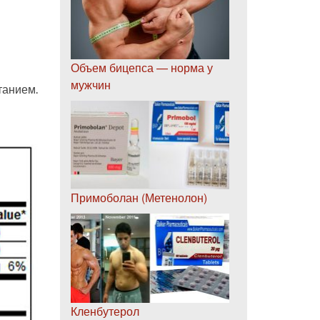
Объем бицепса — норма у
мужчин
танием.
Примоболан (Метенолон)
Кленбутерол