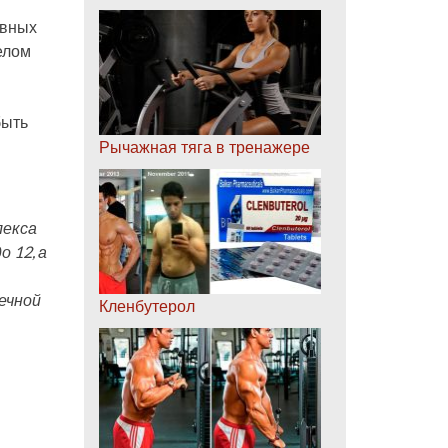
ивных
елом
быть
Рычажная тяга в тренажере
лекса
 12, а
ечной
Кленбутерол