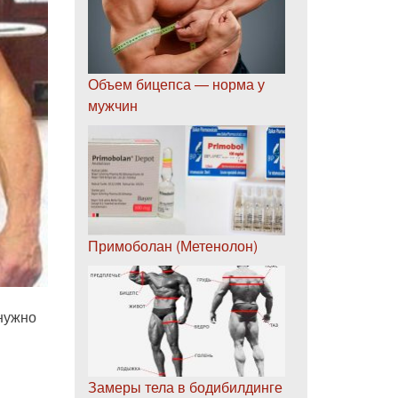
Объем бицепса — норма у
мужчин
Примоболан (Метенолон)
 нужно
Замеры тела в бодибилдинге