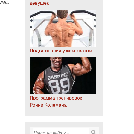
зма.
девушек
Подтягивания узким хватом
Программа тренировок
Ронни Колемана