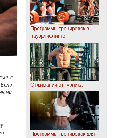
Программы тренировок в
пауэрлифтинге
льные
Отжимания от турника
 Если
чными
ду
го
Программы тренировок для