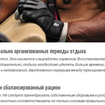
ально организованные периоды отдыха
тся. Это касается и выработки гормонов. Восстановите
ледовательно, отдыху необходимо уделять больше времени.
и недомоганий, двухдневного перерыва между тренирово
и сбалансированный рацион
. Не следует пренебрегать собственным здоровьем в уго
олностью соответствовать не только основам правильно