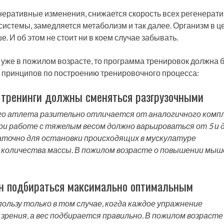
енеративные изменения, снижается скорость всех регенерат
истемы, замедляется метаболизм и так далее. Организм в ц
. И об этом не стоит ни в коем случае забывать.
 уже в пожилом возрасте, то программа тренировок должна 
 принципов по построению тренировочного процесса:
тренинги должны сменяться разгрузочными
го атлета разительно отличается от аналогичного комп
и работе с тяжелым весом должно варьироваться от 5 и до
статочно для остановки происходящих в мускулатуре
 количества массы. В пожилом возрасте о повышении мыш
н подбираться максимально оптимальным
ользу только в том случае, когда каждое упражнение
зрения, а вес подбирается правильно. В пожилом возрасте