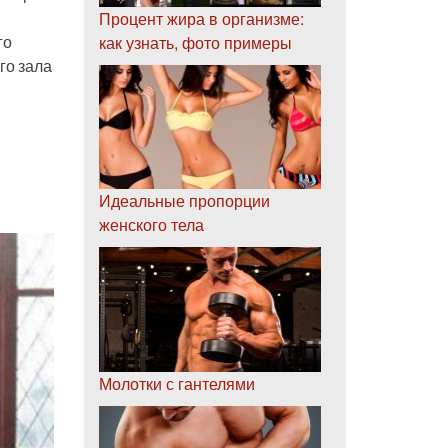
Процент жира в организме:
как узнать, фото примеры
го
го зала
Идеальные пропорции
женского тела
Молотки с гантелями