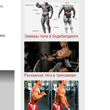
х,
ами,
Замеры тела в бодибилдинге
Рычажная тяга в тренажере