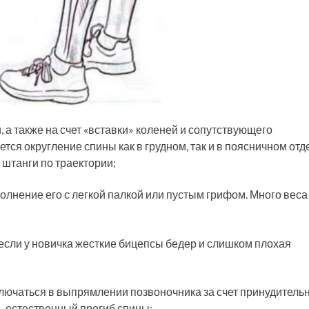
 а также на счет «вставки» коленей и сопутствующего
ся округление спины как в грудном, так и в поясничном отд
 штанги по траектории;
лнение его с легкой палкой или пустым грифом. Много веса
 если у новичка жесткие бицепсы бедер и слишком плохая
ключаться в выпрямлении позвоночника за счет принудитель
ь естественный прогиб спины;