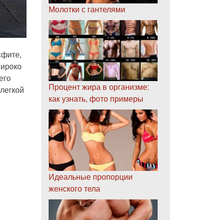
Молотки с гантелями
сфите,
широко
его
Процент жира в организме:
 легкой
как узнать, фото примеры
Идеальные пропорции
женского тела