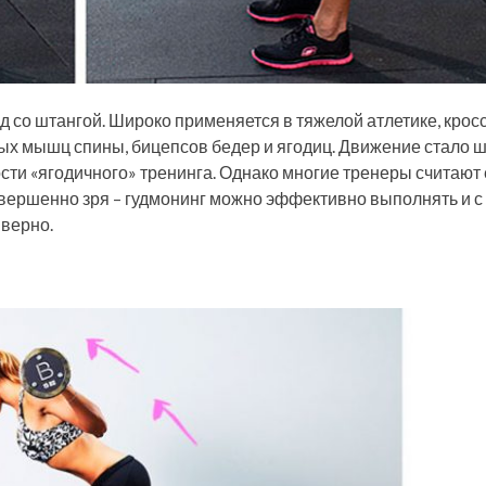
д со штангой. Широко применяется в тяжелой атлетике, крос
ых мышц спины, бицепсов бедер и ягодиц. Движение стало 
сти «ягодичного» тренинга. Однако многие тренеры считают 
вершенно зря – гудмонинг можно эффективно выполнять и с
 верно.