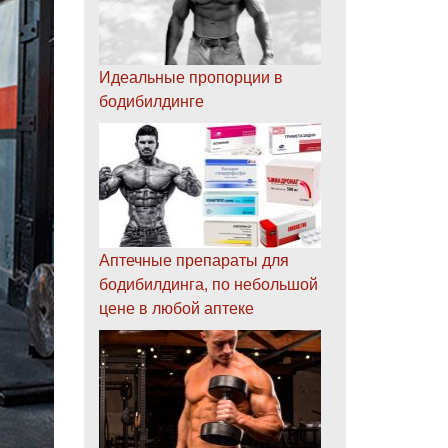
Идеальные пропорции в
бодибилдинге
Аптечные препараты для
бодибилдинга, по небольшой
цене в любой аптеке