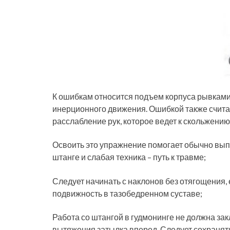
К ошибкам относится подъем корпуса рывками,
инерционного движения. Ошибкой также считает
расслабление рук, которое ведет к скольжению
Освоить это упражнение помогает обычно выпо
штанге и слабая техника – путь к травме;
Следует начинать с наклонов без отягощения,
подвижность в тазобедренном суставе;
Работа со штангой в гудмонинге не должна за
вытяжения затылка вперед. Следует сохранят