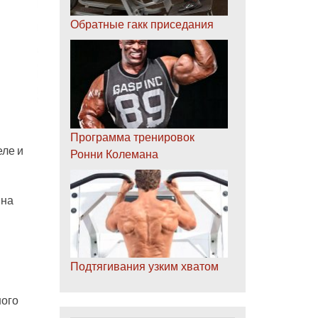
Обратные гакк приседания
Программа тренировок
еле и
Ронни Колемана
 на
Подтягивания узким хватом
ного