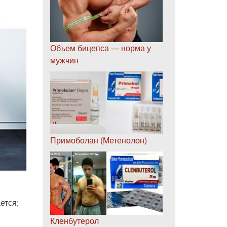
Объем бицепса — норма у
мужчин
Примоболан (Метенолон)
ется;
Кленбутерол