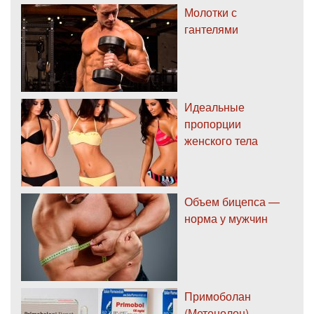
Молотки с
гантелями
Идеальные
пропорции
женского тела
Объем бицепса —
норма у мужчин
Примоболан
(Метенолон)