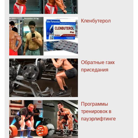
Кленбутерол
Обратные гакк
приседания
Программы
тренировок в
пауэрлифтинге