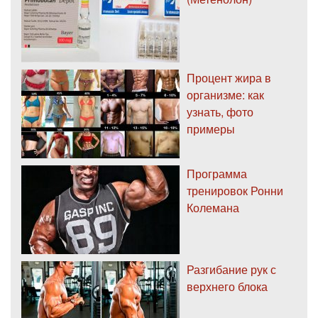
Процент жира в
организме: как
узнать, фото
примеры
Программа
тренировок Ронни
Колемана
Разгибание рук с
верхнего блока