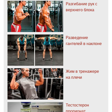
Разгибание рук с
верхнего блока
Разведение
гантелей в наклоне
Жим в тренажере
на плечи
Тестостерон
пропионат