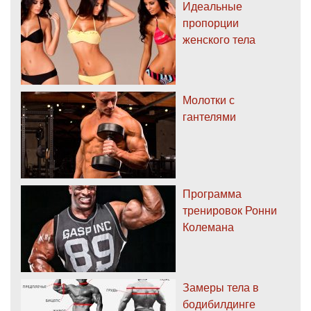
Идеальные
пропорции
женского тела
Молотки с
гантелями
Программа
тренировок Ронни
Колемана
Замеры тела в
бодибилдинге