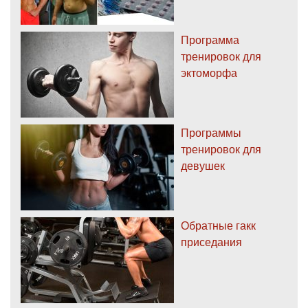
Программа
тренировок для
эктоморфа
Программы
тренировок для
девушек
Обратные гакк
приседания