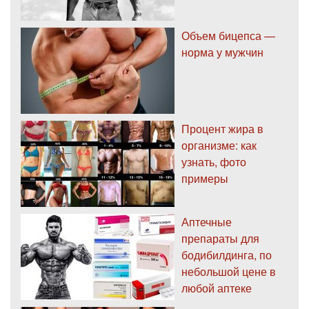
Объем бицепса —
норма у мужчин
Процент жира в
организме: как
узнать, фото
примеры
Аптечные
препараты для
бодибилдинга, по
небольшой цене в
любой аптеке