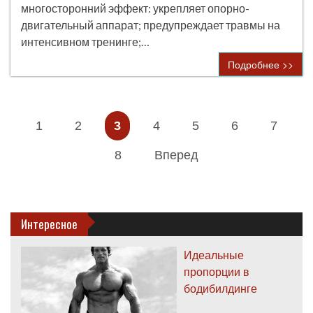
многосторонний эффект: укрепляет опорно-
двигательный аппарат; предупреждает травмы на
интенсивном тренинге;…
Подробнее >>
1
2
3
4
5
6
7
8
Вперед
Интересное
Идеальные
пропорции в
бодибилдинге